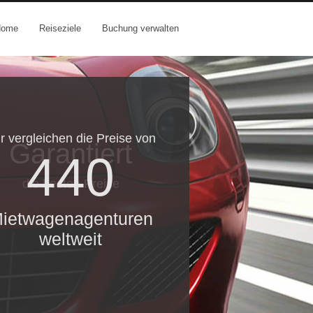
Home
Reiseziele
Buchung verwalten
r vergleichen die Preise von
Garantiert
440
die besten Preise
ietwagenagenturen
weltweit