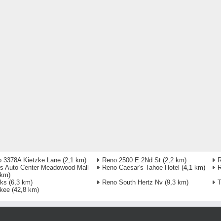
 3378A Kietzke Lane
(2,1 km)
Reno 2500 E 2Nd St
(2,2 km)
R
s Auto Center Meadowood Mall
Reno Caesar's Tahoe Hotel
(4,1 km)
R
 km)
rks
(6,3 km)
Reno South Hertz Nv
(9,3 km)
T
kee
(42,8 km)