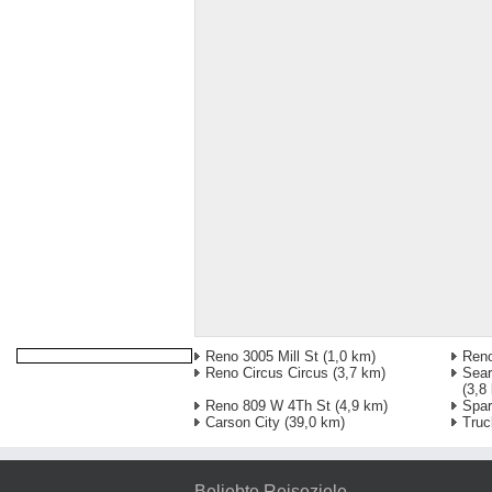
Reno 3005 Mill St
(1,0 km)
Reno
Reno Circus Circus
(3,7 km)
Sear
(3,8
Reno 809 W 4Th St
(4,9 km)
Spa
Carson City
(39,0 km)
Truc
Beliebte Reiseziele