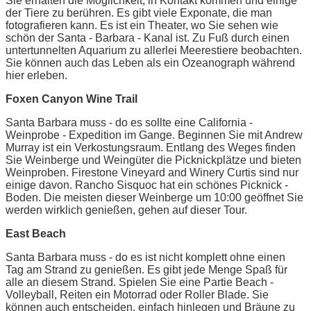
Sie erhalten die Möglichkeit, in Kontakt kommen und einige
der Tiere zu berühren. Es gibt viele Exponate, die man
fotografieren kann. Es ist ein Theater, wo Sie sehen wie
schön der Santa - Barbara - Kanal ist. Zu Fuß durch einen
untertunnelten Aquarium zu allerlei Meerestiere beobachten.
Sie können auch das Leben als ein Ozeanograph während
hier erleben.
Foxen Canyon Wine Trail
Santa Barbara muss - do es sollte eine California -
Weinprobe - Expedition im Gange. Beginnen Sie mit Andrew
Murray ist ein Verkostungsraum. Entlang des Weges finden
Sie Weinberge und Weingüter die Picknickplätze und bieten
Weinproben. Firestone Vineyard and Winery Curtis sind nur
einige davon. Rancho Sisquoc hat ein schönes Picknick -
Boden. Die meisten dieser Weinberge um 10:00 geöffnet Sie
werden wirklich genießen, gehen auf dieser Tour.
East Beach
Santa Barbara muss - do es ist nicht komplett ohne einen
Tag am Strand zu genießen. Es gibt jede Menge Spaß für
alle an diesem Strand. Spielen Sie eine Partie Beach -
Volleyball, Reiten ein Motorrad oder Roller Blade. Sie
können auch entscheiden, einfach hinlegen und Bräune zu