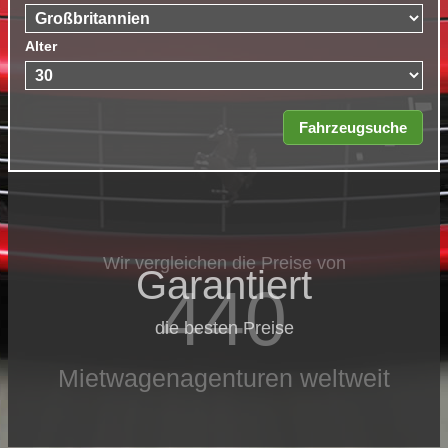
Alter
Wir vergleichen die Preise von
Garantiert
440
die besten Preise
Mietwagenagenturen weltweit