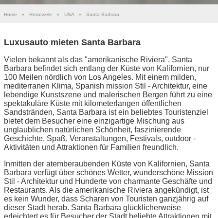
Home
»
Reiseziele
»
USA
»
Santa Barbara
Luxusauto mieten Santa Barbara
Vielen bekannt als das "amerikanische Riviera", Santa
Barbara befindet sich entlang der Küste von Kalifornien, nur
100 Meilen nördlich von Los Angeles. Mit einem milden,
mediterranen Klima, Spanish mission Stil - Architektur, eine
lebendige Kunstszene und malerischen Bergen führt zu eine
spektakuläre Küste mit kilometerlangen öffentlichen
Sandstränden, Santa Barbara ist ein beliebtes Touristenziel
bietet dem Besucher eine einzigartige Mischung aus
unglaublichen natürlichen Schönheit, faszinierende
Geschichte, Spaß, Veranstaltungen, Festivals, outdoor -
Aktivitäten und Attraktionen für Familien freundlich.
Inmitten der atemberaubenden Küste von Kalifornien, Santa
Barbara verfügt über schönes Wetter, wunderschöne Mission
Stil - Architektur und Hunderte von charmante Geschäfte und
Restaurants. Als die amerikanische Riviera angekündigt, ist
es kein Wunder, dass Scharen von Touristen ganzjährig auf
dieser Stadt herab. Santa Barbara glücklicherweise
erleichtert es für Besucher der Stadt beliebte Attraktionen mit