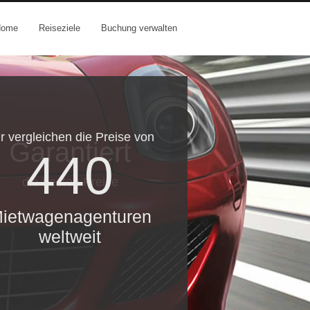
Home
Reiseziele
Buchung verwalten
r vergleichen die Preise von
Garantiert
440
die besten Preise
ietwagenagenturen
weltweit