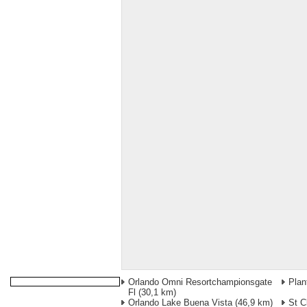
Orlando Omni Resortchampionsgate
Plan
Fl
(30,1 km)
Orlando Lake Buena Vista
(46,9 km)
St C