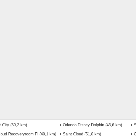
t City
(39,2 km)
Orlando Disney Dolphin
(43,6 km)
S
loud Recoveryroom Fl
(49,1 km)
Saint Cloud
(51,0 km)
O