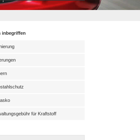
 inbegriffen
nierung
erungen
uern
stahlschutz
kasko
altungsgebühr für Kraftstoff