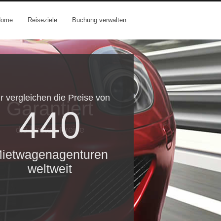
Home
Reiseziele
Buchung verwalten
r vergleichen die Preise von
Garantiert
440
die besten Preise
ietwagenagenturen
weltweit