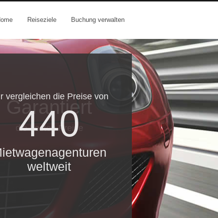
Home
Reiseziele
Buchung verwalten
r vergleichen die Preise von
Garantiert
440
die besten Preise
ietwagenagenturen
weltweit