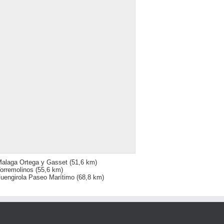
alaga Ortega y Gasset
(51,6 km)
orremolinos
(55,6 km)
uengirola Paseo Marítimo
(68,8 km)