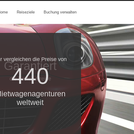
Home
Reiseziele
Buchung verwalten
r vergleichen die Preise von
Garantiert
440
die besten Preise
ietwagenagenturen
weltweit