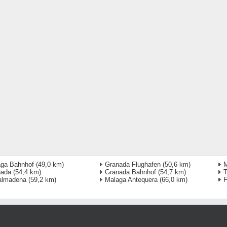
ga Bahnhof
(49,0 km)
Granada Flughafen
(50,6 km)
M
nada
(54,4 km)
Granada Bahnhof
(54,7 km)
T
almadena
(59,2 km)
Malaga Antequera
(66,0 km)
F