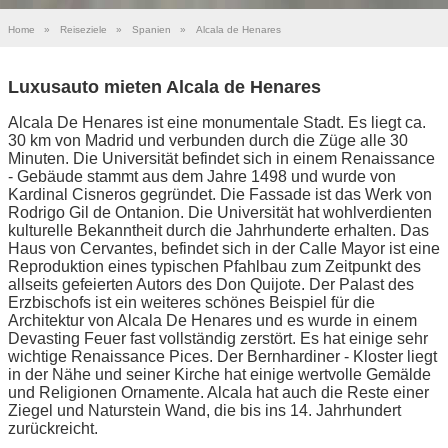
Home
»
Reiseziele
»
Spanien
»
Alcala de Henares
Luxusauto mieten Alcala de Henares
Alcala De Henares ist eine monumentale Stadt. Es liegt ca.
30 km von Madrid und verbunden durch die Züge alle 30
Minuten. Die Universität befindet sich in einem Renaissance
- Gebäude stammt aus dem Jahre 1498 und wurde von
Kardinal Cisneros gegründet. Die Fassade ist das Werk von
Rodrigo Gil de Ontanion. Die Universität hat wohlverdienten
kulturelle Bekanntheit durch die Jahrhunderte erhalten. Das
Haus von Cervantes, befindet sich in der Calle Mayor ist eine
Reproduktion eines typischen Pfahlbau zum Zeitpunkt des
allseits gefeierten Autors des Don Quijote. Der Palast des
Erzbischofs ist ein weiteres schönes Beispiel für die
Architektur von Alcala De Henares und es wurde in einem
Devasting Feuer fast vollständig zerstört. Es hat einige sehr
wichtige Renaissance Pices. Der Bernhardiner - Kloster liegt
in der Nähe und seiner Kirche hat einige wertvolle Gemälde
und Religionen Ornamente. Alcala hat auch die Reste einer
Ziegel und Naturstein Wand, die bis ins 14. Jahrhundert
zurückreicht.