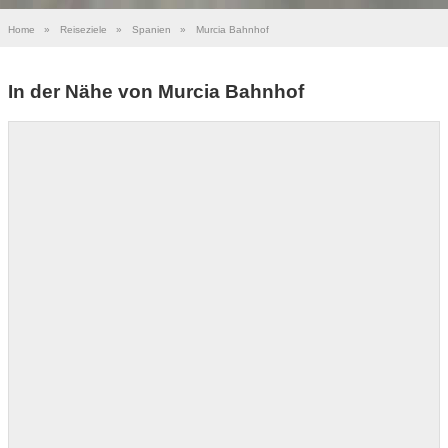
Home
»
Reiseziele
»
Spanien
»
Murcia Bahnhof
In der Nähe von Murcia Bahnhof