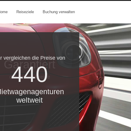
Home
Reiseziele
Buchung verwalten
r vergleichen die Preise von
Garantiert
440
die besten Preise
ietwagenagenturen
weltweit