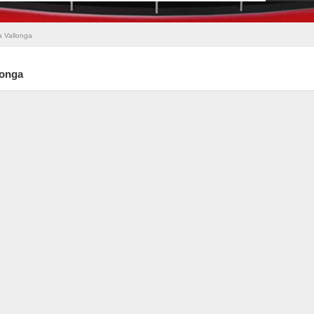
a Vallonga
longa