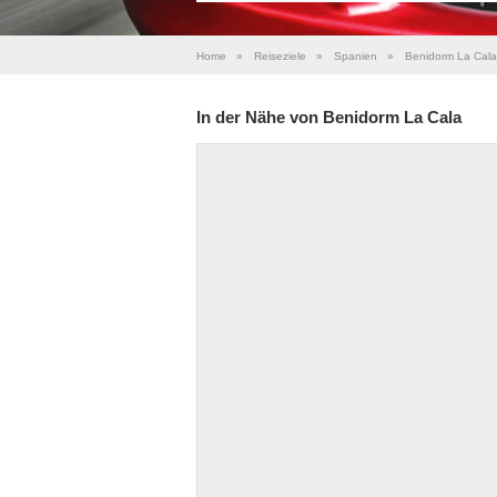
Home
»
Reiseziele
»
Spanien
»
Benidorm La Cala
In der Nähe von Benidorm La Cala