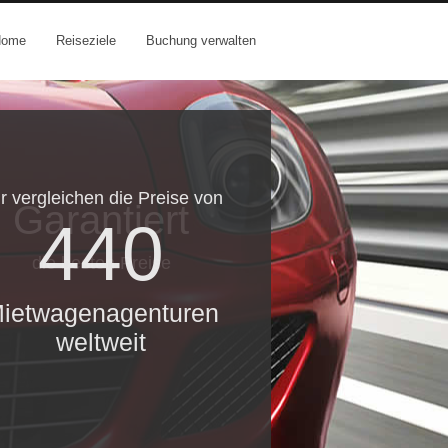
Home
Reiseziele
Buchung verwalten
r vergleichen die Preise von
Garantiert
440
die besten Preise
ietwagenagenturen
weltweit