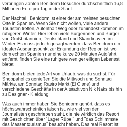
verbringen Zahlen Benidorm Besucher durchschnittlich 16,8
Millionen Euro pro Tag in der Stadt.
Der Nachteil: Benidorm ist einer der am meisten besuchten
Orte in Spanien. Wenn Sie nicht wollen, viele andere
Touristen treffen, Aufenthalt Weg oder zumindest kommen im
ruhigeren Winter. Hier leben viele Bürgerinnen und Bürger
von Großbritannien, Deutschland und Skandinavien im
Winter. Es muss jedoch gesagt werden, dass Benidorm ein
idealer Ausgangspunkt zur Erkundung der Region ist, wo
dem echten Spanien nur eine kurze 20 Minuten Autofahrt
entfernt, finden Sie eine ruhigere weniger eiligen Lebensstil
bietet.
Benidorm bieten jede Art von Urlaub, was du suchst. Für
Shoppaholics genießen Sie die Mittwoch und Sonntag
Märkte, am Sonntag Rastro Markt (El Cisne) und
verschiedene Geschäfte in der Altstadt von Nik Naks bis hin
zu Designer - Kleidung.
Was auch immer haben Sie Benidorm gehört, dass es
höchstwahrscheinlich falsch ist, wie viel von den
Journalisten geschrieben steht, die nie wirklich das Resort
mit Geschichten über "Lager Rüpel" und "das Schlimmste
des Massentourismus" besucht haben. Das real Resort ist